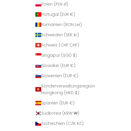
Polen (PLN zł)
Portugal (EUR €)
Rumänien (RON Lei)
Schweden (SEK kr)
Schweiz (CHF CHF)
Singapur (SGD $)
Slowakei (EUR €)
Slowenien (EUR €)
Sonderverwaltungsregion
Hongkong (HKD $)
Spanien (EUR €)
Südkorea (KRW ₩)
Tschechien (CZK Kč)