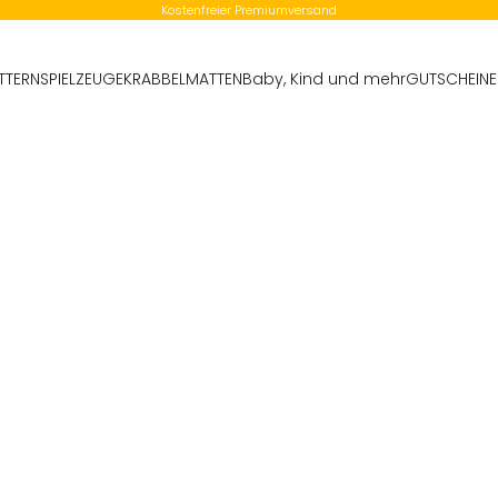
Kostenfreier Premiumversand
TTERN
SPIELZEUGE
KRABBELMATTEN
Baby, Kind und mehr
GUTSCHEINE