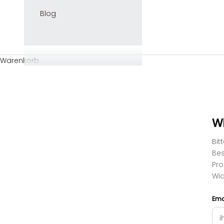
Blog
Warenkorb
Wi
Bit
Bes
Pro
Wid
Ema