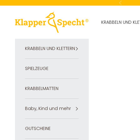
Zum Inhalt springen
Zurück
Klapperspecht GmbH
KRABBELN UND KLE
KRABBELN UND KLETTERN
SPIELZEUGE
KRABBELMATTEN
Baby, Kind und mehr
GUTSCHEINE