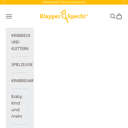
Zum Inhalt springen
Kostenfreier Premiumversand
Zurück
Vor
Klapperspecht GmbH
Navigationsmenü öffnen
Suche öf
Waren
KRABBELN
UND
KLETTERN
SPIELZEUGE
KRABBELMATTEN
Baby,
Kind
und
mehr