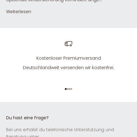
Weiterlesen
Kostenloser Premiumversand
Deutschlandweit versenden wir kostenfrei.
Gehe zu Element 1
Gehe zu Element 2
Gehe zu Element 3
Gehe zu Element 4
Du hast eine Frage?
Bei uns erhälst du telefonische Unterstützung und
Beratung unter: