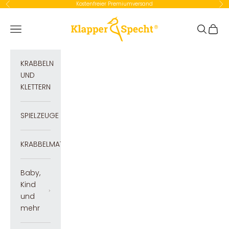
Zum Inhalt springen
Kostenfreier Premiumversand
Zurück
Vor
Klapperspecht GmbH
Navigationsmenü öffnen
Suche öf
Waren
KRABBELN
UND
KLETTERN
SPIELZEUGE
KRABBELMATTEN
Baby,
Kind
und
mehr