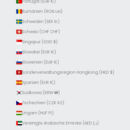
Portugal (EUR €)
Rumänien (RON Lei)
Schweden (SEK kr)
Schweiz (CHF CHF)
Singapur (SGD $)
Slowakei (EUR €)
Slowenien (EUR €)
Sonderverwaltungsregion Hongkong (HKD $)
Spanien (EUR €)
Südkorea (KRW ₩)
Tschechien (CZK Kč)
Ungarn (HUF Ft)
Vereinigte Arabische Emirate (AED د.إ)