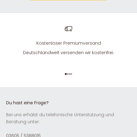
Kostenloser Premiumversand
Deutschlandweit versenden wir kostenfrei.
Gehe zu Element 1
Gehe zu Element 2
Gehe zu Element 3
Gehe zu Element 4
Du hast eine Frage?
Bei uns erhälst du telefonische Unterstützung und
Beratung unter:
03605 / 5388015