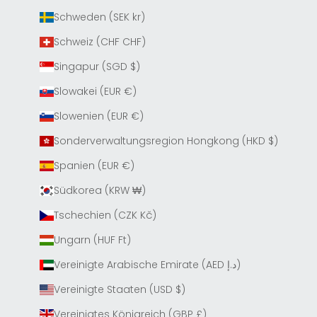
Schweden (SEK kr)
Schweiz (CHF CHF)
Singapur (SGD $)
Slowakei (EUR €)
Slowenien (EUR €)
Sonderverwaltungsregion Hongkong (HKD $)
Spanien (EUR €)
Südkorea (KRW ₩)
Tschechien (CZK Kč)
Ungarn (HUF Ft)
Vereinigte Arabische Emirate (AED د.إ)
Vereinigte Staaten (USD $)
Vereinigtes Königreich (GBP £)