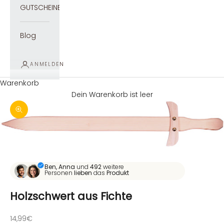
GUTSCHEINE
Blog
ANMELDEN
Warenkorb
Dein Warenkorb ist leer
Bild vergrößern
Ben, Anna
und
492
weitere
Personen
lieben
das
Produkt
Holzschwert aus Fichte
Angebot
14,99€