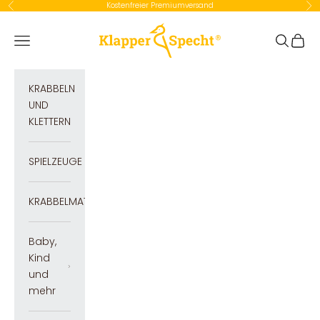
Zum Inhalt springen
Kostenfreier Premiumversand
Zurück
Vor
Klapperspecht GmbH
Navigationsmenü öffnen
Suche öf
Waren
KRABBELN
UND
KLETTERN
SPIELZEUGE
KRABBELMATTEN
Baby,
Kind
und
mehr