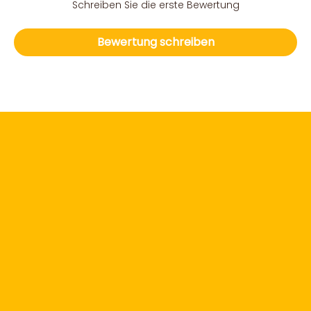
Schreiben Sie die erste Bewertung
Bewertung schreiben
WIE ENTSTAND EIGENTLICH KLAPPERSPECHT?
Von den ersten Anfängen bis hin zur Produktreife. Unsere
ganze Geschichte finden sie hier.
UNSERE GESCHICHTE